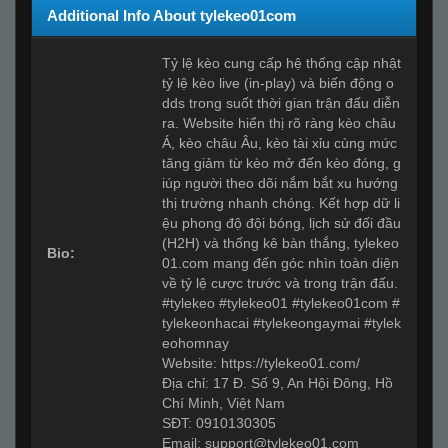
Additional Info About tylekeo01com
Tỷ lệ kèo cung cấp hệ thống cập nhật
tỷ lệ kèo live (in-play) và biến động o
dds trong suốt thời gian trận đấu diễn
ra. Website hiển thị rõ ràng kèo châu
Á, kèo châu Âu, kèo tài xỉu cùng mức
tăng giảm từ kèo mở đến kèo đóng, g
iúp người theo dõi nắm bắt xu hướng
thị trường nhanh chóng. Kết hợp dữ li
ệu phong độ đội bóng, lịch sử đối đầu
(H2H) và thống kê bàn thắng, tylekeo
Bio:
01.com mang đến góc nhìn toàn diện
về tỷ lệ cược trước và trong trận đấu.
#tylekeo #tylekeo01 #tylekeo01com #
tylekeonhacai #tylekeongaymai #tylek
eohomnay
Website: https://tylekeo01.com/
Địa chỉ: 17 Đ. Số 9, An Hội Đông, Hồ
Chí Minh, Việt Nam
SĐT: 0910130305
Email:
support@tylekeo01.com