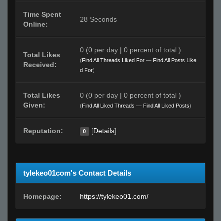
Time Spent
28 Seconds
Online:
0 (0 per day | 0 percent of total )
Total Likes
(
Find All Threads Liked For
—
Find All Posts Like
Received:
d For
)
Total Likes
0 (0 per day | 0 percent of total )
Given:
(
Find All Liked Threads
—
Find All Liked Posts
)
Reputation:
[
Details
]
0
tylekeo01com's Contact Details
Homepage:
https://tylekeo01.com/