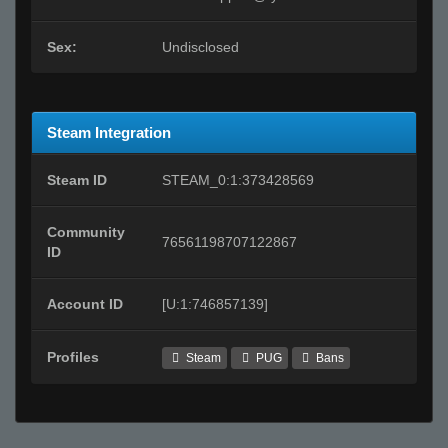
Sex:
Undisclosed
Steam Integration
Steam ID
STEAM_0:1:373428569
Community
76561198707122867
ID
Account ID
[U:1:746857139]
Profiles
Steam
PUG
Bans